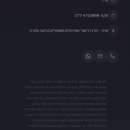
מייל:
פקס: 077-4703898
שיח – מרכז גישור ושירותים משפטיים בגישה אחרת
אין חובה חוקית למסור מידע אך אי מסירתו עלולה למנוע מעו"ד
ומגשר אורי עמר (להלן: "נותן השירות") להעניק לך שירותים. המידע
שתמסור יישמר במאגרי המידע של נותן השירות וישמש אותו
לצורך מתן השירותים, בכלל זה מתן שירות משפטי, שירותי גישור
ושירותים נוספים אותם מעניק נותן השירות וכן לצרכי שיווק
ופרסום באמצעות העברת המידע לצדדי ג', לרבות לרשתות חברתיות
וחברות אינטרנטיות, כמפורט במדיניות הפרטיות שבאתר. העברת
המידע לצדדים שלישיים תתבצע לשם מימוש מטרות העיבוד
המתוארות לעיל, אך רק במידה הנדרשת, וביניהם לצורך הספקת