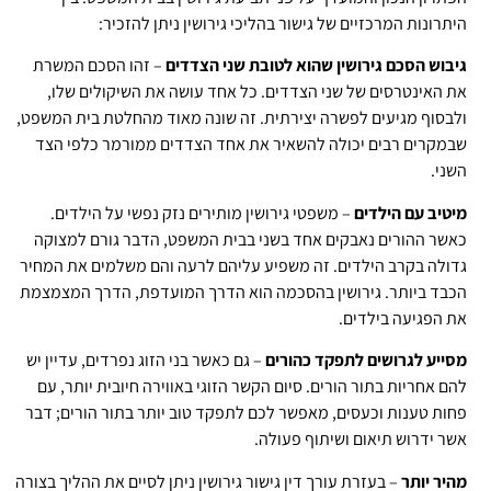
היתרונות המרכזיים של גישור בהליכי גירושין ניתן להזכיר:
גיבוש הסכם גירושין שהוא לטובת שני הצדדים
– זהו הסכם המשרת
את האינטרסים של שני הצדדים. כל אחד עושה את השיקולים שלו,
ולבסוף מגיעים לפשרה יצירתית. זה שונה מאוד מהחלטת בית המשפט,
שבמקרים רבים יכולה להשאיר את אחד הצדדים ממורמר כלפי הצד
השני.
מיטיב עם הילדים
– משפטי גירושין מותירים נזק נפשי על הילדים.
כאשר ההורים נאבקים אחד בשני בבית המשפט, הדבר גורם למצוקה
גדולה בקרב הילדים. זה משפיע עליהם לרעה והם משלמים את המחיר
הכבד ביותר. גירושין בהסכמה הוא הדרך המועדפת, הדרך המצמצמת
את הפגיעה בילדים.
מסייע לגרושים לתפקד כהורים
– גם כאשר בני הזוג נפרדים, עדיין יש
להם אחריות בתור הורים. סיום הקשר הזוגי באווירה חיובית יותר, עם
פחות טענות וכעסים, מאפשר לכם לתפקד טוב יותר בתור הורים; דבר
אשר ידרוש תיאום ושיתוף פעולה.
מהיר יותר
– בעזרת עורך דין גישור גירושין ניתן לסיים את ההליך בצורה