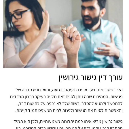
עורך דין גישור גירושין
הליך גישור מתבצע באווירה נעימה ורגועה, והוא דורש סדרה של
פגישות. המהירות שבה ניתן לסיים זאת תלויה בעיקר ברצון הצדדים
להתפשר ולהגיע להסדר. בשום שלב לא נכפה עליכם שום דבר,
והאפשרות לסיים את הגישור ולפנות לבית המשפט תמיד קיימת.
גישור גרושין מביא איתו כמה יתרונות משמעותיים, ולכן הוא תמיד
הפתרון הנכון והמועדף על פני תביעת גירושין בבית המשפט. בין