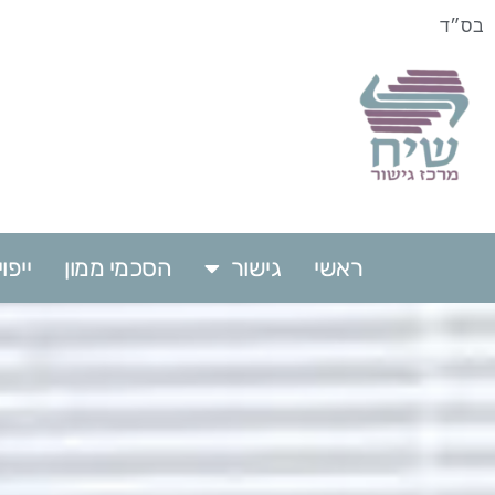
בס״ד
ראשי
גישור
הסכמי ממון
ייפ