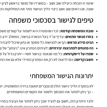
שיטה זו הוכחה כיעילה שוב ושוב – במשרדו של מגשר בראשון לציון 
שונה. אנו רואים שוב ושוב כיצד הליך הגישור פתר את המחלוקות 
טיפים לגישור בסכסוכי משפחה
טובת המשפחה קודמת:
זכרו שהמטרה היא לשמור על קשרים משפח
בחרו מגשר מתאים:
עדיף עו״ד בעל הכשרה בגישור, המשלב ידע מש
הכינו מידע מראש:
הביאו לפגישות כל מסמך או נתון שיכול להבהיר 
היו פתוחים לפתרונות יצירתיים:
לעיתים הפתרון אינו "ניצחון" של צ
שמרו על דיסקרטיות:
כל מה שנאמר בגישור חסוי—יתרון גדול על פני
חשבו קדימה:
נסו לראות לא רק את הפתרון המיידי אלא גם את הה
יתרונות הגישור המשפחתי
לא במקרה הליכי גישור הולכים וצוברים תאוצה בזירה המשפטית. יש
– כך ניתן לפתור את הסכסוך ולשמר את הקשרים המשפחתיים.
ולצד היתרון הזה, חשוב גם להגיד שכך ניתן לפתור את הבעיה במהי
משמעותיים. כך תוכלו במהירות לפתור את הבעיה ולצאת לדרך חד