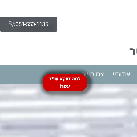
051-550-1135​
ר
אודותיי
צרו קשר
למה דווקא עו"ד
עמר!