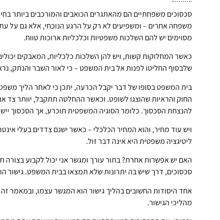
סכסוכים משפחתיים הם מהאתגרים הכואבים והמורכבים ביותר בחיים. הם
משפחה אחרים – ומשפיעים לא רק על הרגע הנוכחי, אלא גם על ע
מסוימים יש להם השלכות משפטיות וכלכליות ארוכות טווח.
כאשר המחלוקות קשות, ויש להן השלכות כלכליות, המאבקים יכולים
שלבסוף החליטו לפנות אל בית המשפט – כי לאור השבר והנתק, נראה 
בית המשפט בסופו של דבר יקבל הכרעה, יתכן כי לאחר הליך משפטי ה
החוק והראיות שהוצגו לשופט. וכאשר ההחלטה תתקבל, יוותר צד אח
להנצחת הסכסוך. כלומר הסוגיה המשפטית תוכרע, אך הסכסוך יישא
ויש עוד מחיר, והוא המחיר הכלכלי – כאשר ישנם צדדים בעלי אינט
ליטיגציה משפטית היא אינה דבר זול.
האם יש אפשרות אחרת? בתור עורך ומגשר אני יכול לקבוע בצורה חד
סכסוכים, דרך שיש בה יתרונות שלא תמצאו בבית המשפט. גישור הוכ
אחד היסודות החשובים בהליך גישור הוא המגשר עצמו, ובמאמר זה
מהליכי הגישור.