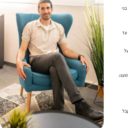
בני
 עד
על
מענו.
בל