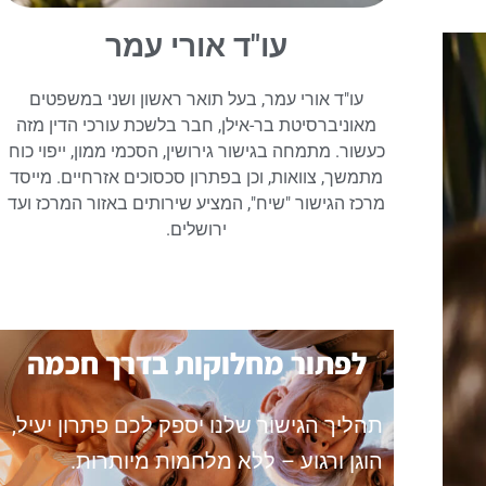
עו"ד אורי עמר
עו"ד אורי עמר, בעל תואר ראשון ושני במשפטים
מאוניברסיטת בר-אילן, חבר בלשכת עורכי הדין מזה
כעשור. מתמחה בגישור גירושין, הסכמי ממון, ייפוי כוח
מתמשך, צוואות, וכן בפתרון סכסוכים אזרחיים. מייסד
מרכז הגישור "שיח", המציע שירותים באזור המרכז ועד
ירושלים.
לפתור מחלוקות בדרך חכמה
תהליך הגישור שלנו יספק לכם פתרון יעיל,
הוגן ורגוע – ללא מלחמות מיותרות.