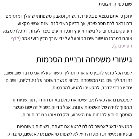
שום כפייה חיצונית.
יתכן כי אתם נמצאים בסערת רגשות, ומאבק משפחתי שהולך ומתחמם.
וזה נראה לכם חסר סיכוי, אך בדיוק בשביל זה ישנם אנשי מקצוע
העוסקים בתחום של גישור וייעוץ זוגי, ויודעים כיצד לעזור. תוכלו למצוא
אותם במרכז הגישור שיח המופעל על ידי עורך הדין רועי אמר (
לדף
הפייסבוק
).
גישורי משפחה ובניית הסכמות
לפני הכל כדאי להבין מהו אותו תהליך גישור שעליו אני מדבר שוב ושוב.
זהו תהליך שבו בני המשפחה, בליווי מגשר השומר על ניטרליות, יושבים
יחדיו בכדי לדבר, להקשיב ולהגיע להסכמות.
לפעמים נראה כאילו אם ישימו את כולם באותו החדר, תוך שניות זו
תהפוך לזירה של האשמות שונות. אבל בדיוק בשביל זה ישנו מגשר
מוסמך היודע להנחות את האירוע, ולקדם אותו בצורה חיובית.
המגשר ידאג לאפשר לכולם לבטא את דעתם, בשיחות משותפות
ובשיחות אישיות. המטרה היא לא לשפוט מי אשם או לא אשם, מי צודק