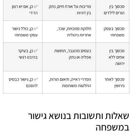
סכסוך בין
מריבות על אורח חיים, נתק
✅ כן, אם יש רצון
הורים לילדים
בין דורות
הדדי
סכסוך בעסק
חלוקת סמכויות, שכר,
✅ כן, כולל גישור
משפחתי
אחריות ניהולית
עסקי משפחתי
סכסוך בין
כעסים מהעבר, תחושת
✅ כן, בעיקר
אחים ללא
אפליה או נתק
בהיבט רגשי
ירושה
סכסוך לאחר
הסדרי ראייה, תיאום הורות,
✅ כן, גישור כבסיס
גירושין
החלטות משותפות
להסכם
שאלות ותשובות בנושא גישור
במשפחה