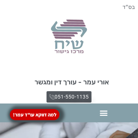
בס״ד
אורי עמר - עורך דין ומגשר
051-550-1135​
למה דווקא עו"ד עמר!
הסכמי ממון
מילון מונחים
ייפוי כח מתמשך