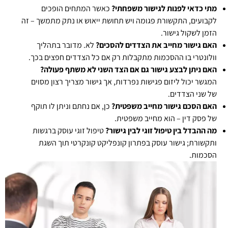
מתי כדאי לפנות לגישור משפחתי?
כאשר המתחים הופכים
לקבועים, התקשורת פגומה ויש תחושת ייאוש או נתק מתמשך – זה
הזמן לשקול גישור.
האם גישור מחייב את הצדדים להסכים?
לא. מדובר בתהליך
וולונטרי בו ההסכמות מתקבלות רק אם כל הצדדים חפצים בכך.
האם ניתן לבצע גישור גם אם הצד השני לא משתף פעולה?
המגשר יכול ליזום פגישות נפרדות, אך גישור מצריך רצון מסוים
של שני הצדדים.
האם הסכם גישור מחייב משפטית?
כן, אם נחתם וניתן לו תוקף
של פסק דין – הוא מחייב משפטית.
מה ההבדל בין טיפול זוגי לבין גישור?
טיפול זוגי עוסק ברגשות
ותקשורת; גישור עוסק בפתרון קונפליקט קונקרטי תוך השגת
הסכמות.