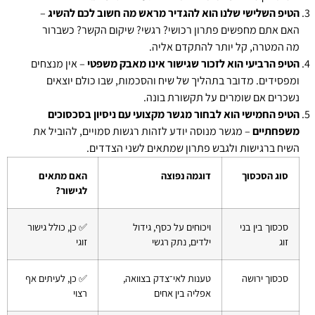
הטיפ השלישי שלנו הוא להגדיר מראש מה חשוב לכם להשיג
–
האם אתם מחפשים פתרון רכושי? רגשי? שיקום הקשר? כשברור
מה המטרה, קל יותר להתקדם אליה.
הטיפ הרביעי הוא לזכור שגישור אינו מאבק משפטי
– אין מנצחים
ומפסידים. מדובר בתהליך של שיח והסכמות, שבו כולם יוצאים
נשכרים אם שומרים על תקשורת בונה.
הטיפ החמישי הוא לבחור מגשר מקצועי עם ניסיון בסכסוכים
משפחתיים
– מגשר מנוסה יודע לזהות רגשות סמויים, להוביל את
השיח ברגישות ולגבש פתרון שמתאים לשני הצדדים.
סוג הסכסוך
דוגמה נפוצה
האם מתאים
לגישור?
סכסוך בין בני
ויכוחים על כסף, גידול
✅ כן, כולל גישור
זוג
ילדים, נתק רגשי
זוגי
סכסוך ירושה
טענות לאי־צדק בצוואה,
✅ כן, לעיתים אף
אפליה בין אחים
רצוי