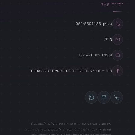
יצירת קשר
טלפון: 051-5501135
מייל:
פקס: 077-4703898
שיח – מרכז גישור ושירותים משפטיים בגישה אחרת
אין חובה חוקית למסור מידע אך אי מסירתו עלולה למנוע מעו"ד
ומגשר אורי עמר (להלן: "נותן השירות") להעניק לך שירותים. המידע