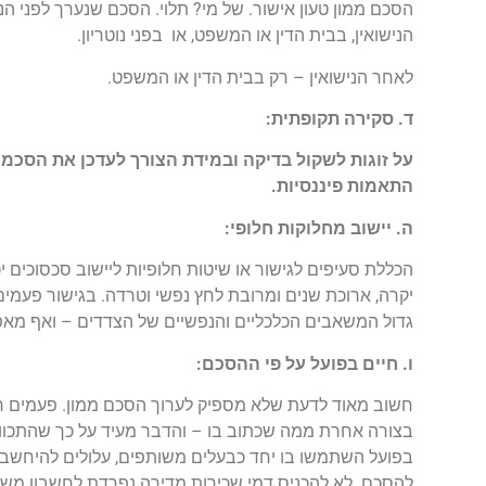
הסכם ממון טעון אישור. של מי? תלוי. הסכם שנערך לפני הנ
הנישואין, בבית הדין או המשפט, או בפני נוטריון.
לאחר הנישואין – רק בבית הדין או המשפט.
ד. סקירה תקופתית:
על זוגות לשקול בדיקה ובמידת הצורך לעדכן את הסכמי
התאמות פיננסיות.
ה. יישוב מחלוקות חלופי:
הכללת סעיפים לגישור או שיטות חלופיות ליישוב סכסוכים 
יקרה, ארוכת שנים ומרובת לחץ נפשי וטרדה. בגישור פעמי
גדול המשאבים הכלכליים והנפשיים של הצדדים – ואף מאפש
ו. חיים בפועל על פי ההסכם:
חשוב מאוד לדעת שלא מספיק לערוך הסכם ממון. פעמים ר
בצורה אחרת ממה שכתוב בו – והדבר מעיד על כך שהתכוונו
בפועל השתמשו בו יחד כבעלים משותפים, עלולים להיחשב
להסכם. לא להכניס דמי שכירות מדירה נפרדת לחשבון מש