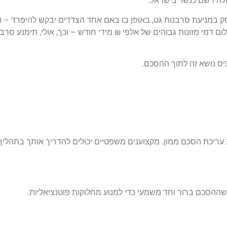
להירשם כנשוי בישראל.
ק במניעת סרבנות גט, באופן בו באם אחד הצדדים יבקש להיפרד – ו
ום דמי מזונות גבוהים של אלפי ₪ מידי חודש – וכך, אולי, תימנע סרבנ
יס נושא זה לתוך ההסכם.
 עריכת הסכם ממון. מקצוענים משפטיים יכולים להדריך אותך בתהליך
 שההסכם ברור וחד משמעי כדי למנוע מחלוקות פוטנציאליות.