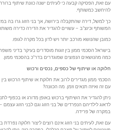
עם זאת, הפסיקה קבעה כי לעיתים ישנה כוונת שיתוף ברורה –
להיחשב כמשותף.
כך למשל, דירה שהתקבלה בירושה, אך בני הזוג גרו בה במש
המשותף וכיוצ"ב – עשויים להגדיר את הדירה כדירה משותפ
כמובן שהנושא מורכב יותר ויש לדון בכל מקרה לגופו.
בישראל הסכמי ממון בין זוגות מוסדרים בעיקר בדיני משפ
כמה מהנושאים הנפוצים שמוגדרים בדר"כ בהסכמי ממון.
חלוקה או שיתוף של כספים, נכסים ורכוש
הסכמי ממון מגדירים לרוב את חלוקת או שיתוף הרכוש בין 
עם זה ואיזה תנאים וזמן. מה הכוונה?
ניתן להגדיר את השיתוף ברכוש באופן מדורג או בכפוף לתנ
לדאוג לילדיהם הנפרדים של בני הזוג וגם לבני הזוג עצמם 
במקרה של פרידה.
עם זאת, לעיתים בני הזוג אינם רוצים ליצור חלוקה נפרדת בא
מעוניינים לשמור על מצבם הכלכלי. במקרה כזה, ניתן לקב