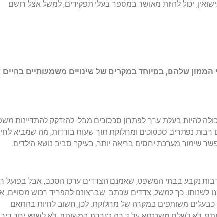
ישואין, יכול להיות מאושר במספר בעלי תפקידים, למשל אצל רושם
 הממון שלהם, במיוחד במקרים של שינויים משמעותיים בחיים א
יכולה להיות בעלת ערך לפתרון סכסוכים מבלי להזדקק להתדיינות מש
ם רבות נפתרים סכסוכים ומחלוקת תוך שעות בודדות, מה שמביא לחיס
ר שימור מערכת יחסים בריאה יותר, בעיקר סביב נושא הילדים.
בות נקבע בבתי המשפט, שאמנם הצדדים ערכו הסכם, אבל בפועל חי
 לשנותו. כך למשל, צדדים שכתבו שברצונם להפריד רכוש מסויים, א
 כבעלים משותפים במקרה של מחלוקת. לכן, חשוב לחיות בהתאם
ותף. לא לשלם משכנתא על דירה נפרדת במשותף. לא לשפץ יחד דיר