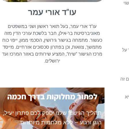
וי
עו"ד אורי עמר
עו"ד אורי עמר, בעל תואר ראשון ושני במשפטים
מאוניברסיטת בר-אילן, חבר בלשכת עורכי הדין מזה
כעשור. מתמחה בגישור גירושין, הסכמי ממון, ייפוי כוח
מתמשך, צוואות, וכן בפתרון סכסוכים אזרחיים. מייסד
 על
מרכז הגישור "שיח", המציע שירותים באזור המרכז ועד
ירושלים.
ם זה
לפתור מחלוקות בדרך חכמה
א
תהליך הגישור שלנו יספק לכם פתרון יעיל,
הוגן ורגוע – ללא מלחמות מיותרות.