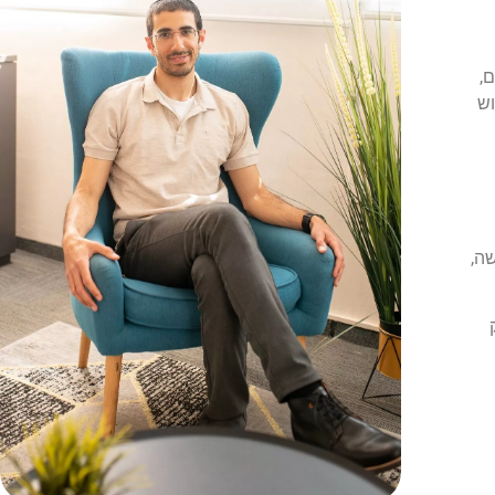
,
וש
שה,