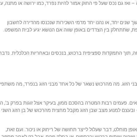
 ואז גם נכס שעל פי החוק אמור להיות נפרד, כמו ירושה או מתנה, עש
ך שנים יחד, או נהנו יחד מדמי השכירות שנכנסו מהדירה לחשבון
ת, שתתחלק בין הצדדים באופן שווה אם הנושא יגיע לבית המשפט.
חה, תוך התמקדות ספציפית ברכוש, בנכסים ובאחריות הכלכלית. נדבר
בני הזוג. מה מהרכוש נשאר של כל אחד מבני הזוג בנפרד, מה משתפי
אים. פעמים רבות המטרה בהסכם ממון, בעיקר אצל זוגות בפרק ב', הי
– ובעצם למנוע מצב שבן הזוג מקבל מחצית מהרכוש של בן הזוג השני
ופן מוחלט, דבר שעלול לייצר תחושה של ריחוק או ניכור. ועם זאת,
וע שיהיה שיתוף ברכוש ובכספים, או בחלק מהם, אבל רק לאחר מספר