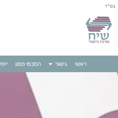
בס״ד
ראשי
גישור
הסכמי ממון
ייפ