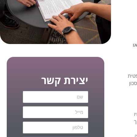
ו
פטית
יצירת קשר
כון
ו
ך
ה