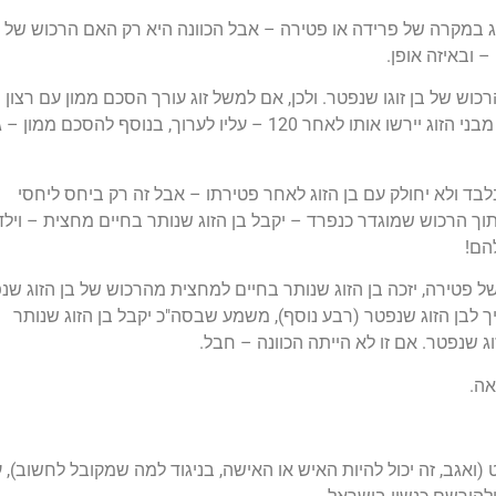
ג במקרה של פרידה או פטירה – אבל הכוונה היא רק האם הרכוש של ב
– ובאיזה אופן.
רכוש של בן זוגו שנפטר. ולכן, אם למשל זוג עורך הסכם ממון עם רצון
ליצור הפרדה רכושית, על מנת שילדיו הקודמים של כל אחד מבני הזוג יירשו אותו לאחר 120 – עליו לערוך, בנוסף להסכם ממ
לבד ולא יחולק עם בן הזוג לאחר פטירתו – אבל זה רק ביחס ליחסי
וך הרכוש שמוגדר כנפרד – יקבל בן הזוג שנותר בחיים מחצית – וילדי
הם!
 פטירה, יזכה בן הזוג שנותר בחיים למחצית מהרכוש של בן הזוג שנ
ך לבן הזוג שנפטר (רבע נוסף), משמע שבסה"כ יקבל בן הזוג שנותר
אה.
גב, זה יכול להיות האיש או האישה, בניגוד למה שמקובל לחשוב), ע