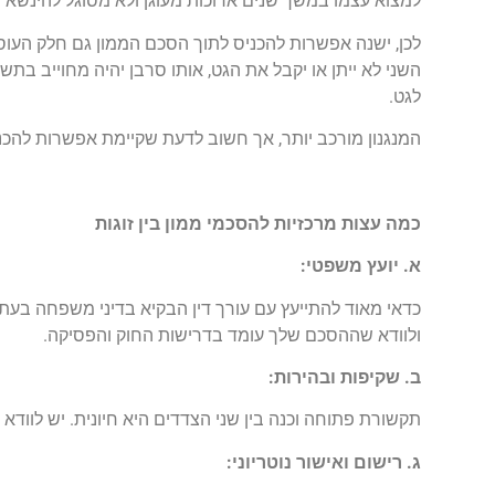
למצוא עצמו במשך שנים ארוכות מעוגן ולא מסוגל להינשא ו
לכן, ישנה אפשרות להכניס לתוך הסכם הממון גם חלק העוס
השני לא ייתן או יקבל את הגט, אותו סרבן יהיה מחוייב בתשל
לגט.
המנגנון מורכב יותר, אך חשוב לדעת שקיימת אפשרות להכנ
כמה עצות מרכזיות להסכמי ממון בין זוגות
א. יועץ משפטי:
כדאי מאוד להתייעץ עם עורך דין הבקיא בדיני משפחה בעת
ולוודא שההסכם שלך עומד בדרישות החוק והפסיקה.
ב. שקיפות ובהירות:
תקשורת פתוחה וכנה בין שני הצדדים היא חיונית. יש לוודא
ג. רישום ואישור נוטריוני: