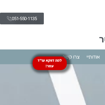
051-550-1135​
ר
אודותיי
צרו קשר
למה דווקא עו"ד
עמר!