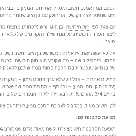
הסכם ממון אמנם חשוב ומסדיר את יחסי הממון בין בני הזו
הזוג שנפטר יהיה רק שלו, או יחולק עם בן הזוג שנותר בחיים 
עם זאת, לפי
חוק הירושה
, בן הזוג יורש (לפחות) מחצית מה
צוואה.
אם לא יעשה זאת, אז אמנם רכושו של בן הזוג ייחשב כשלו ב
הממון. ביחס לירושה – מה שקובע הוא חוק הירושה. ולכן מת
של בן הזוג שנפטר יקבלו הרבה פחות ממה שתכנן להעניק ל
במילים אחרות – אצל זוג שלא ערך הסכם ממון – במקרה של
(על פי חוק יחסי ממון) – ובנוסף – מחצית ממה שנשאר שיי
בחיים 3/4 מהרכוש! רק רבע, יילך לילדיו הנפרדים של בן הזוג שנפטר. אם זו לא הייתה הכוונה – חבל.
לכן, חשוב מאוד, במקביל לעריכת הסכם ממון, לערוך גם צוו
מניעת סרבנות גט:
תופעת הסרבנות היא מצערת וקשה מאוד. אדם שמסורב גט (וא