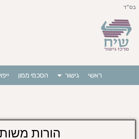
בס״ד
ראשי
גישור
הסכמי ממון
ייפ
הורות משות