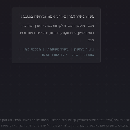
משרד גישור עמר | שירותי גישור וגירושין בהסכמה
מגשר מוסמך המשרת לקוחות במרכז הארץ: מודיעין,
ראשון לציון, פתח תקווה, רחובות, ירושלים, רעננה וכפר
סבא.
גישור גירושין
|
גישור משפחתי
|
הסכמי ממון
|
צוואות וירושות
|
ייפוי כוח מתמשך
שר אורי עמר (להלן: "נותן השירות") להעניק לך שירותים. המידע שתמסור יישמר במאגרי המידע של נותן 
וכן לצרכי שיווק ופרסום באמצעות העברת המידע לצדדי ג', לרבות לרשתות חברתיות וחברות אינטרנטיות