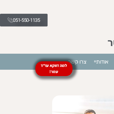
051-550-1135​
ר
אודותיי
צרו קשר
למה דווקא עו"ד
עמר!