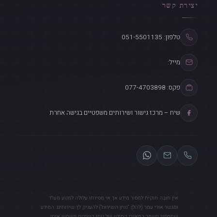
יצירת קשר
טלפון: 051-5501135
מייל:
פקס: 077-4703898
שיח – מרכז גישור ושירותים משפטיים בגישה אחרת
אין חובה חוקית למסור מידע אך אי מסירתו עלולה למנוע מעו"ד
ומגשר אורי עמר (להלן: "נותן השירות") להעניק לך שירותים. המידע
שתמסור יישמר במאגרי המידע של נותן השירות וישמש אותו