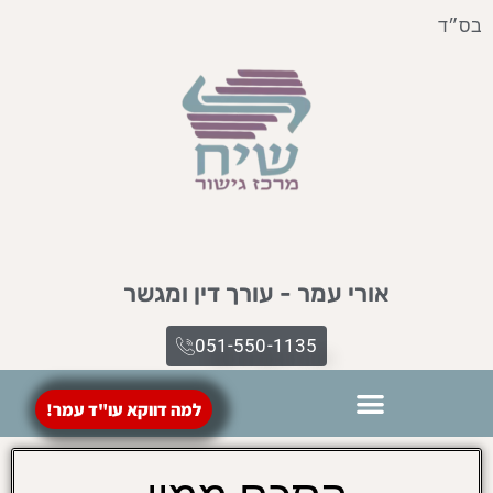
בס״ד
אורי עמר - עורך דין ומגשר
051-550-1135​
למה דווקא עו"ד עמר!
הסכמי ממון
מילון מונחים
ייפוי כח מתמשך