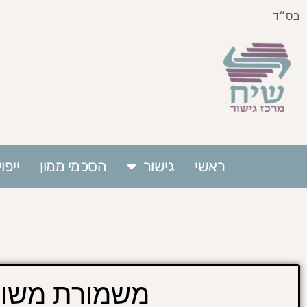
בס״ד
ראשי
גישור
הסכמי ממון
ייפ
משמורת משו