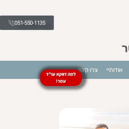
051-550-1135​
ר
אודותיי
צרו קשר
למה דווקא עו"ד
עמר!