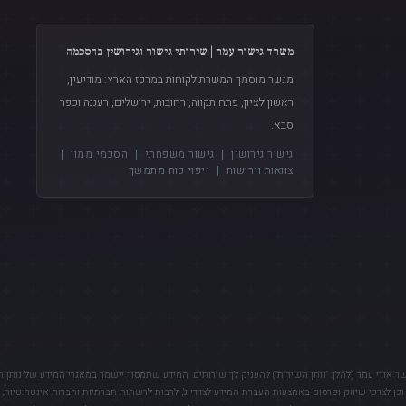
משרד גישור עמר | שירותי גישור וגירושין בהסכמה
מגשר מוסמך המשרת לקוחות במרכז הארץ: מודיעין,
ראשון לציון, פתח תקווה, רחובות, ירושלים, רעננה וכפר
סבא.
גישור גירושין
|
גישור משפחתי
|
הסכמי ממון
|
צוואות וירושות
|
ייפוי כוח מתמשך
שר אורי עמר (להלן: "נותן השירות") להעניק לך שירותים. המידע שתמסור יישמר במאגרי המידע של נותן 
וכן לצרכי שיווק ופרסום באמצעות העברת המידע לצדדי ג', לרבות לרשתות חברתיות וחברות אינטרנטיות