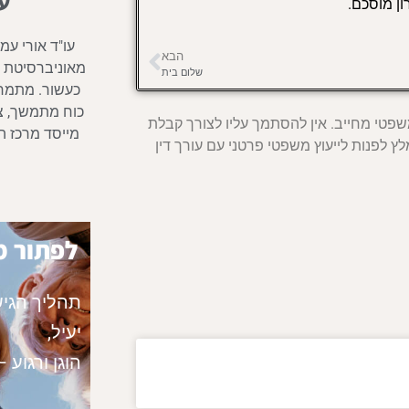
ע
ון מוסכם.
עו"ד אורי עמ
הבא
מאוניברסיטת ב
שלום בית
כעשור. מתמחה 
כוח מתמשך, צו
שפטי מחייב. אין להסתמך עליו לצורך קבלת
מייסד מרכז הג
ץ לפנות לייעוץ משפטי פרטני עם עורך דין
לפתור מ
תהליך הגיש
יעיל,
הוגן ורגוע