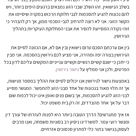
בשלב הנישואין. זהו השלב שבני הזוג נמצאים ברגעים היפים ביותר, ויש
להם נכונות להגיע להסכמות לגבי חלוקת הרכוש במקרה שיסיימו את
הקשר הזוגי. אני לא רוצה להרחיב לגבי הסכמי ממון, אך רק להבהיר כי
זוהי נקודה המסייעת להסיר את אבני המחלוקת העיקריות בתהליך
הגירושין.
בין אם ערכתם הסכם טרום נישואין ובין אם לא, אם הכוונה לסיים את
הגירושין בצורה יפה ומהירה, אני מציע לכם גירושין בהסכמה. אני מבין
כי יתכן כי ישנם קשיים רגשיים וקשיים ענייניים המקשים עליכם לדון בכל
הפרטים, ולכן אני ממליץ על
גישור גירושין
.
באמצעות גישור לגירושין אנו יכולים לסיים את ההליך במספר פגישות,
אך זה תלוי מאוד בנכונות של אחד מבני הזוג להתפשר. המגשר מסייע
לבני הזוג להגיע להסכמות, אך בשום פנים ואופן אינו יכול לכפות שום
דבר על אך אחד מהצדדים, זה רק בית משפט יכול.
אז איך מתגרשים? הדרך הטובה ביותר היא לפנות לעזרתו של עורך דין
ומגשר רועי עמר. למשרדינו ניסיון רב בסוגיות משפחה, ואנו מרבים
לעסוק בגישור בתור כלי לפתרון סכסוכים אזרחיים.