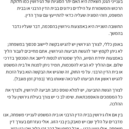
בענייני הגט; השאלה היא האם יתר הסוגיות של הגירושין כמו חלוקת
הרכוש והמשמורת על הילדים נידונים בבית הדין הרבני או בבית
המשפט, וזוהי הסוגיה שעליה כדאי להתייעץ עם עורך הדין.
התשובה השנייה היא באמצעות גירושין בהסכמה, דבר שעליו נדבר
בהמשך.
באופן כללי, לצורך הגירושין יש להגיש בקשה ליישוב סכסוך במשפחה;
לא ניתן לקפוץ ישר להגשת תביעות הגירושין. אתם מחייבים לעבור הליך
באמצעות יחידת הסיוע, הליך שמטרתו לנסות ליישב את הסכסוך בדרכי
שלום. אם ההליך לא הביא להסכמות, תמיד ניתן לפנות אל בית המשפט
או בית הדין הרבני. על פי החוק, זה שהגיש את הבקשה הוא בעל הזכות
להגיש ראשון את תביעתו לערכאה שאותו בחר (בפרק זמן מוגבל).
לצורך הגשת התביעה, יש למלא טופס כתב תביעה לגירושין, ולצרף את
כל המסמכים והאסמכתאות. שימו לב כי יש צורך בעילת גירושין על פי
ההלכה.
בין אם אלו גירושין בבית הדין הרבני או בית המשפט לענייני משפחה, אנו
מדברים על הליך שבו יש מאבק בין בני הזוג. אולי נעזרתם בעורך דין
משפחה, אולי טוען רבני – אבל בסופו של דבר זהו הליך שבו בני הזוג