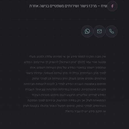
שיח – מרכז גישור ושירותים משפטיים בגישה אחרת
אין חובה חוקית למסור מידע אך אי מסירתו עלולה למנוע מעו"ד
ומגשר אורי עמר (להלן: "נותן השירות") להעניק לך שירותים. המידע
שתמסור יישמר במאגרי המידע של נותן השירות וישמש אותו
לצורך מתן השירותים, בכלל זה מתן שירות משפטי, שירותי גישור
ושירותים נוספים אותם מעניק נותן השירות וכן לצרכי שיווק
ופרסום באמצעות העברת המידע לצדדי ג', לרבות לרשתות חברתיות
וחברות אינטרנטיות, כמפורט במדיניות הפרטיות שבאתר. העברת
המידע לצדדים שלישיים תתבצע לשם מימוש מטרות העיבוד
המתוארות לעיל, אך רק במידה הנדרשת, וביניהם לצורך הספקת
השירותים, לצורכי שיווק, פרסום תפעול האתר וניהולו. בקשות לעיון
או תיקון מידע יש להעביר בדוא"ל.