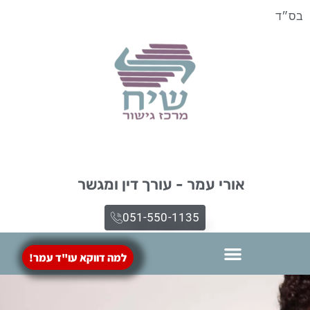
בס״ד
אורי עמר - עורך דין ומגשר
051-550-1135​
למה דווקא עו"ד עמר!
הסכמי ממון
מילון מונחים
ייפוי כח מתמשך