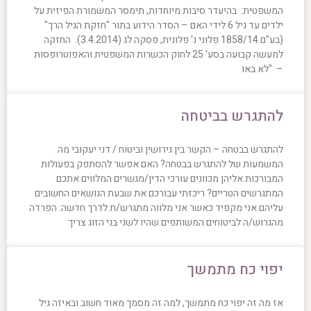
המשפטית: בהיעדר סיבות מיוחדות, תימסר המשמורת הפיזית על
ילדים עד גיל 6 לידי האם – הסדר הידוע בתור "חזקת הגיל הרך"
(בע"ם 1858/14 פלוני נ' פלונית, פסקה לג (3.4.2014). החזקה
למעשה קבועה בסע' 25 לחוק הכשרות המשפטית והאפוטרופסות
– "לא באו
להתגרש בביטחה
להתגרש בבטחה – הקשר בין גירושין וביטוח / דני יעקובי מה
המשמעות של להתגרש בבטחה? האם אפשר להסתפק בפעולות
המבורכות אליהן מכוונים עורכי הדין/מגשרים המלווים אתכם
המתגרשים הטריים? ריכזתי עבורכם את שבעת הנושאים החשובים
עליהם אני מקפיד כאשר אני מלווה מתגרש/ת לדרך חדשה: הפרדה
מהגרוש/ה לביטוחים המשותפים שהיו לשני בני הזוג צריך
יפוי כח מתמשך
אז מה זה יפוי כח מתמשך, למה זה מסמך מאוד חשוב ובאיזה גיל