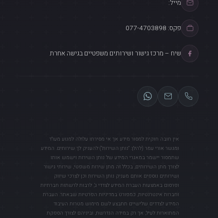
מייל:
פקס: 077-4703898
שיח – מרכז גישור ושירותים משפטיים בגישה אחרת
אין חובה חוקית למסור מידע אך אי מסירתו עלולה למנוע מעו"ד
ומגשר אורי עמר (להלן: "נותן השירות") להעניק לך שירותים. המידע
שתמסור יישמר במאגרי המידע של נותן השירות וישמש אותו
לצורך מתן השירותים, בכלל זה מתן שירות משפטי, שירותי גישור
ושירותים נוספים אותם מעניק נותן השירות וכן לצרכי שיווק
ופרסום באמצעות העברת המידע לצדדי ג', לרבות לרשתות חברתיות
וחברות אינטרנטיות, כמפורט במדיניות הפרטיות שבאתר. העברת
המידע לצדדים שלישיים תתבצע לשם מימוש מטרות העיבוד
המתוארות לעיל, אך רק במידה הנדרשת, וביניהם לצורך הספקת