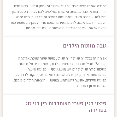
במידה ואתם נמצאים בקשר זוגי שהולך ומעמיק וגם יש ברשותכם
דירה, בוודאי כבר שמעתם ואנשים ממליצים לכם לערוך הסכם ממון
יכול למנוע הרבה מאד עוגמת נפש במידה ותיפרדו ובן הזוג יתבע
חלק בדירתכם. אמנם לרבים מאיתנו הסכם ממון עם בן זוג נשמע כמו
הבעת אי אמון באהבה ובידידות העמוקה שביניכם, אך יש
גובה מזונות הילדים
אז מה זה בכלל "מזונות"? "מזונות", מושג שגור ומוכר, אך למה
הכוונה? נתחיל מהגדרות בסיסיות. לרוב, כשמדברים על מזונות
מתכוונים למזונות ילדים. יש מושג נוסף – מזונות אישה –
שמשמעותו אחרת, אך זו לא הכוונה במאמר זה. במקום לדבר על
מזונות הילדים, אפשר להשתמש במושג – הוצאות הילדים. אמנם
מזונות מכוון בעברית
פיצוי בגין פערי השתכרות בין בני זוג
בפרידה