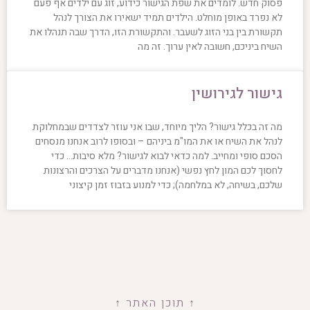
פסוק חדש. לומדים את שפת הגישור כידוע, זוג עם ילדים אף פעם
לא נפרד באופן מוחלט. הילדים תמיד ישאירו את הצורך לנהל
תקשורת בין בני הזוג לשעבר. והתקשורת הזו, הדרך שבה תנהלו את
השיח ביניכם, חשובה לאין ערוך. זה מה
גישור לגירושין
מה זה בכלל גישור? הליך מיוחד, שבו אני עוזר לצדדים שבמחלוקת
לנהל את השיח או את המו"מ ביניהם – ובסופו לרוב אנחנו מנסחים
הסכם סופי ומחייב. למה כדאי לבוא לגישור? מלא סיבות… כדי
לחסוך לכם המון לחץ נפשי (אנחנו מדברים על הצרכים והרצונות
שלכם, בשיחה, לא במלחמה); כדי למנוע בזבוז זמן קיצוני
↑ תוכן האתר ↑