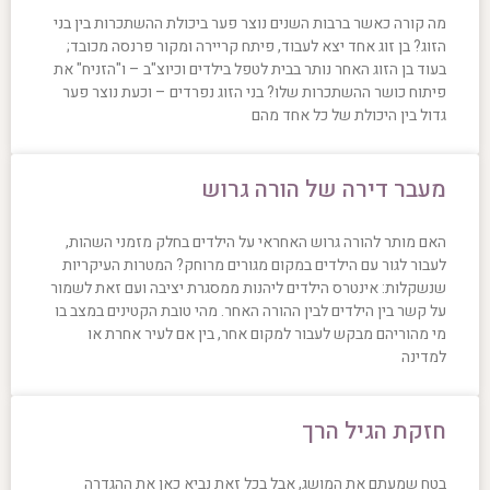
מה קורה כאשר ברבות השנים נוצר פער ביכולת ההשתכרות בין בני
הזוג? בן זוג אחד יצא לעבוד, פיתח קריירה ומקור פרנסה מכובד;
בעוד בן הזוג האחר נותר בבית לטפל בילדים וכיוצ"ב – ו"הזניח" את
פיתוח כושר ההשתכרות שלו? בני הזוג נפרדים – וכעת נוצר פער
גדול בין היכולת של כל אחד מהם
מעבר דירה של הורה גרוש
האם מותר להורה גרוש האחראי על הילדים בחלק מזמני השהות,
לעבור לגור עם הילדים במקום מגורים מרוחק? המטרות העיקריות
שנשקלות: אינטרס הילדים ליהנות ממסגרת יציבה ועם זאת לשמור
על קשר בין הילדים לבין ההורה האחר. מהי טובת הקטינים במצב בו
מי מהוריהם מבקש לעבור למקום אחר, בין אם לעיר אחרת או
למדינה
חזקת הגיל הרך
בטח שמעתם את המושג, אבל בכל זאת נביא כאן את ההגדרה