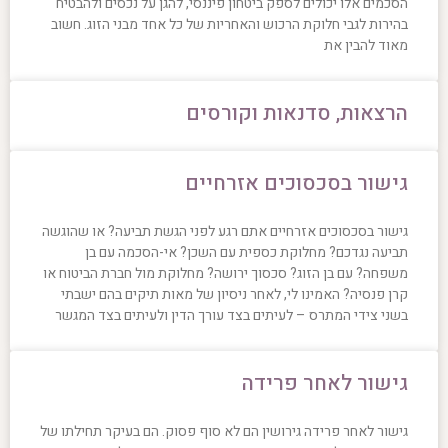
הסכמים אלו יכולים לספק ביטחון פיננסי, להגן על נכסים ולהבטיח
בהירות לגבי חלוקת הרכוש והאחריות של כל אחד מבני הזוג. חשוב
מאוד להבין את
הרצאות, סדנאות וקורסים
גישור בסכסוכים אזרחיים
גישור בסכסוכים אזרחיים אתם רגע לפני הגשת תביעה? או שהוגשה
תביעה נגדכם? מחלוקת כספית עם השכן? אי-הסכמה עם בן
משפחה? עם בן הזוג? סכסוך ירושה? מחלוקת מול חברת הביטוח או
קרן פנסיה? האמינו לי, לאחר ניסיון של מאות תיקים בהם ישבתי
בשני צידי המתרס – לעיתים בצד עורך הדין ולעיתים בצד המגשר
גישור לאחר פרידה
גישור לאחר פרידה גירושין הם לא סוף פסוק. הם בעיקר תחילתו של