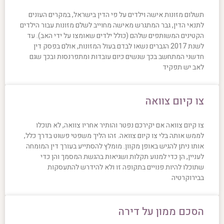
תשלום מזונות אישה וילדים על פי הדין בישראל, במקרים העונים
לתנאי הדין, גבר המתגרש מאישה מחוייב לשלם מזונות עבור הילדים
הקטינים המשותפים שלהם (כולל ילדים שאומצו על ידי האב). עד
לשנת 2017 הגברים נשאו לבדם בעול המזונות, אולם בפסק דין
חדשני המתחשב בכך שנשים כיום עובדות ומתפרנסות ובכך שגם
לאב יש תפקיד
צו קיום צוואה
צו קיום צוואה אם יקירכם נפטר והותיר אחריו צוואה, לא תוכלו
לממש אותה בלי צו קיום צוואה. זהו הליך משפטי פשוט בדרך כלל,
אותו ניתן להגיש באופן מקוון. מומלץ להסתייע בעורך דין המומחה
לעניין, הן כדי למנוע תקלות ושגיאות בהגשת המסמך והן כדי
שתוכלו להיות פנויים בתקופה זו ולא להידרש להתעסקות
בבירוקרטיה
הסכם ממון על דירה