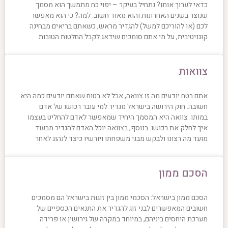
כדאי לערוך אותו? נתחיל בעיקר – יפוי כח מתמשך הוא מסמך
שנוצר בשנים האחרונות והוא מאוד חשוב. למה? כי הוא מאפשר
לכם (או להוריכם למשל) להגדיר מראש, כשאתם בריאים מבחינה
קוגניטיבית, על מי אתם סומכים שידאג לקבל החלטות הטובות
צוואות
אתם בטח יודעים מה זו צוואה, אבל לא בטוח שאתם יודעים כמה היא
חשובה. חוק הירושה בישראל מגדיר למי עובר רכושו של אדם
במותו. צוואה היא המסמך היחיד שמאפשר לאדם להחליט בעצמו
איך לחלק את רכושו. בנוסף, בצוואה יוכל האדם להגדיר מבעוד
מועד מה רצונו ולבקש מבני משפחתו ויורשיו כיצד לנהוג לאחר
הסכם ממון
הסכם ממון בישראל: הסכמי ממון בין זוגות בישראל הם מסמכים
חשובים המאפשרים לבני זוג להגדיר את התנאים הכספיים של
מערכת היחסים ביניהם, במיוחד במקרה של גירושין או פרידה.