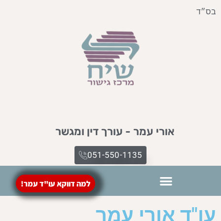
בס״ד
אורי עמר - עורך דין ומגשר
051-550-1135​
למה דווקא עו"ד עמר!
הסכמי ממון
מילון מונחים
ייפוי כח מתמשך
עו"ד אורי עמר