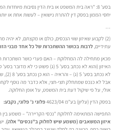
בסע' 8: "ראה בית המשפט או בית הדין נסיבות מיוחדו
יחסי הממון בפסק דין להתרת נישואין – לעשות אחת או יות
…
(2) לקבוע שאיזון שווי הנכסים, כולם או מקצתם, לא יהי
עתידיים,
לרבות בכושר ההשתכרות של כל אחד מבני הזוג
מכאן מתחילה לה המחלוקת – האם פערי כושר השתכרות הם 
האיזון (והוא לא נכתב בסע' 5 (ג) פשו
לא נכתב בסע' 5 (ג) – והראיה – הוא כן נכתב בסע' 8 (2), שמדגיש שפערי השתכרות
אבל לא כנכס שמתחלק חצי-חצי, אלא כדבר מה נוסף לקחת ב
אולי, על פי שיקול דעת בית המשפט, על אופן החלוקה.
בפסק הדין (עליון) בע"מ 4623/04
פלוני נ' פלוני, נקבע:
התפישה המתאימה לחלוקת "נכסי הקריירה" – משמע בין הית
איזון המשאבים (משמע שיש לחלוק ב"נכסים" אלה)
. יש
בשווה כסף. הכוונה רק לחלק שנוצר במהלך הנישואין, עקב