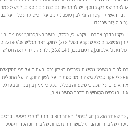
או לאחר שפורק. בנוסף, יש להתחשב גם בנתונים נוספים, למשל: כמה 
 בין ראשית הקשר הזוגי לבין סופו, נתונים על רכישת השכלה ועל צב
 עבור העזר שכנגדו.
נקטו בדרך אחרת – וקבעו כי, ככלל, "כושר השתכרות" אינו מהווה "
בר איזון", אלא הוא כלי אקוויטבילי המשפיע על אופן ביצוע
ואח' נ' א.מ., [פורסם בנבו] (9.10.11); תמ"ש 47769-01-12 פלונית נ' אלמוני,[פורסם בנבו] ( 26.8.14). לדעה נוגדת ראה תמ"ש
ת לבית המשפט גמישות מירבית באיזון נכסי העתיד על פני הסקאלה,
 כלי אקוויטבילי. גישה זו מבוססת הן על לשון החוק, הן על התכלית
לעיל, והן לאור אופיים של סכסוכי משפחה בכלל, וסכסוכי ממון בין בני זוג בפרט,
יזון הנכסים המוחשיים בדרך החשבונאית.
, כך שאחד הוא בן זוג "ביתי" והאחר הוא בן הזוג "הקרייריסטי". ברכיב 
יפה) של בן הזוג הביתי לכושר ההשתכרות של בן הזוג הקרייריסטי.