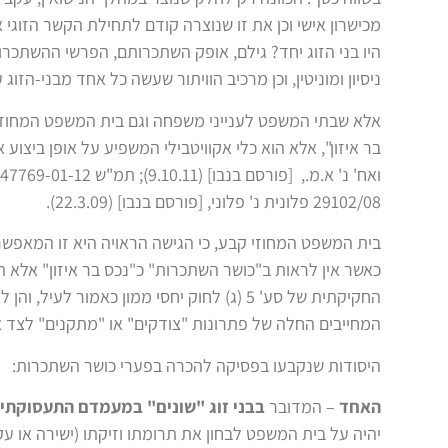
מכישרון אישי וכן את זו שנוצרה קודם לתחילת הקשר הזוגי 
היו בני הזוג יחד? גילם, אופק השתכרותם, הפרשי ההשתכרות
ניסיון ומוניטין, וכן מרכיב הוויתור שעשה כל אחד מבני-הזוג
אלא שבתי המשפט לענייני משפחה וגם בית המשפט המחוזי, 
29102/08 פלונית נ' פלוני, [פורסם בנבו] (22.3.09).
בית המשפט המחוזי קבע, כי הגישה הראויה היא זו המאפשר
כאשר אין לראות ב"כושר השתכרות" כ"נכס בר איזון" אלא הוא
החקיקתית של סע' 5 (ג) לחוק יחסי ממון כאמור 
המחייבים החלה של פתרונות "צודקים" או "מתקנים" לצד א
היסודות שנקבעו בפסיקה להכרה בפערי כושר השתכרות:
האחד
– המדובר
בבני זוג "שונים" במעמדם התעסוקתי
יהיה על בית המשפט לבחון את תרומתו וזיקתו (ישירה או עק