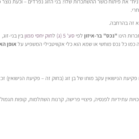
זניח" את פיתוח כושר ההשתכרות שלו? בני הזוג נפרדים – וכעת נוצר 
רי.
א זה בהרחבה.
כרות הינו
"נכס" בר-איזון
לפי
סע' 5 (ג)
ל
חוק יחסי ממון
בין בני-זוג,
שה כמו כל נכס מוחשי או שמא הוא כלי אקוויטבילי המשפיע על
אופן האי
עם פקיעת הנישואין עקב מותו של בן זוג (בחוק זה – פקיעת הנישואין) זכא
ות זכויות עתידיות לפנסיה, פיצויי פרישה, קרנות השתלמות, קופות תגמולי