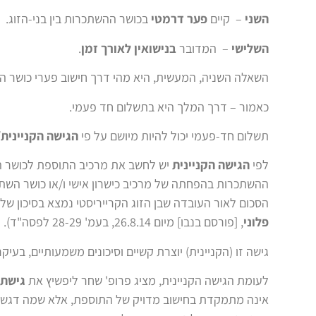
השני
– קיים
פער דרמטי
בכושר ההשתכרות בין בני-הזוג.
השלישי
– המדובר
בנישואין לאורך זמן
.
השאלה השניה, המעשית, היא מהי דרך חישוב פערי כושר 
כאמור – דרך המלך היא בתשלום חד פעמי.
תשלום חד-פעמי יכול להיות מיושם על פי
הגישה הקניינית
לפי
הגישה הקניינית
יש לחשב את מרכיב התוספת לכושר ה
ההשתכרות בהפחתה של מרכיב כישרון אישי ו/או כושר השתכר
הסכום לאור העובדה שבן הזוג הקרייריסטי נמצא בסיכון של
פלוני
, [פורסם בנבו] מיום 26.8.14, בעמ' 28-29 לפסה"ד).
גישה זו (הקניינית) יוצרת קשיים וסיכונים משמעותיים, בע
לעומת הגישה הקניינית, מציג פרופ' שחר ליפשיץ את
גישת 
אינה מתמקדת בחישוב מדויק של התוספת, אלא שמה דגש ע