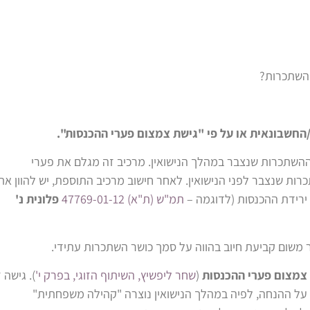
ההשתכרות?
/החשבונאית
או על פי "גישת צמצום פערי ההכנסות".
השתכרות שנצבר במהלך הנישואין. מרכיב זה מגלם את פערי
ות שנצבר לפני הנישואין. לאחר חישוב מרכיב התוספת, יש להוון את
 ירידת ההכנסות (לדוגמה –
תמ"ש (ת"א) 47769-01-12
פלונית נ'
יקר משום קביעת חיוב בהווה על סמך כושר השתכרות עתידי.
צמצום פערי ההכנסות
(
שחר ליפשיץ, השיתוף הזוגי, בפרק י'
). גישה ז
ל ההנחה, לפיה במהלך הנישואין נוצרה "קהילה משפחתית"