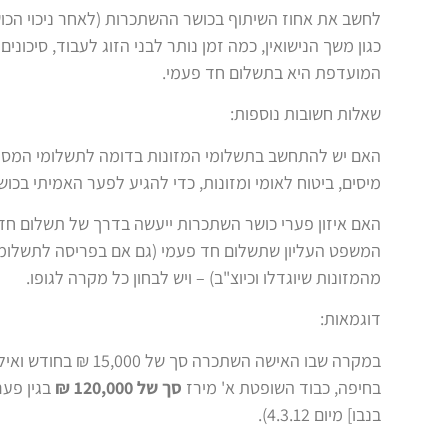
לחשב את אחוז השיתוף בכושר ההשתכרות (לאחר ניכוי הכושר 
כגון משך הנישואין, כמה זמן נותר לבני הזוג לעבוד, סיכונ
המועדפת היא בתשלום חד פעמי.
שאלות חשובות נוספות:
האם יש להתחשב בתשלומי המזונות בדומה לתשלומי המסי
מיסים, ביטוח לאומי ומזונות, כדי להגיע לפער האמיתי בכו
האם איזון פערי כושר השתכרות ייעשה בדרך של תשלום חד-
המשפט העליון שתשלום חד פעמי (גם אם בפריסה לתשלומי
מהמזונות שיוגדלו וכיוצ"ב) – ויש לבחון כל מקרה לגופו.
דוגמאות:
במקרה שבו האישה השתכרה סך של 15,000 ₪ בחודש ואילו הבעל השתכר סך של 50,000 ₪, פסק
בחיפה, כבוד השופטת א' מירז
סך של 120,000 ₪
בגין פער
בנבו] מיום 4.3.12).