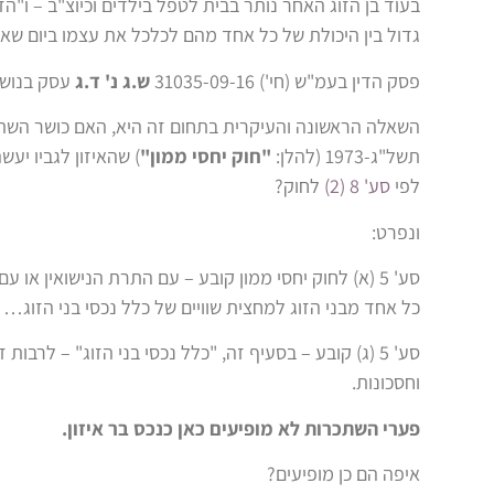
בעוד בן הזוג האחר נותר בבית לטפל בילדים וכיוצ"ב – ו"ה
גדול בין היכולת של כל אחד מהם לכלכל את עצמו ביום שאח
פסק הדין בעמ"ש (חי') 31035-09-16
ש.ג נ' ד.ג
עסק בנוש
השאלה הראשונה והעיקרית בתחום זה היא, האם כושר השת
תשל"ג-1973 (להלן:
"חוק יחסי ממון"
) שהאיזון לגביו יע
לפי
סע' 8 (2)
לחוק?
ונפרט:
סע' 5 (א) לחוק יחסי ממון קובע – עם התרת הנישואין או 
כל אחד מבני הזוג למחצית שוויים של כלל נכסי בני הזוג…
סע' 5 (ג) קובע – בסעיף זה, "כלל נכסי בני הזוג" – לרב
וחסכונות.
פערי השתכרות לא מופיעים כאן כנכס בר איזון.
איפה הם כן מופיעים?