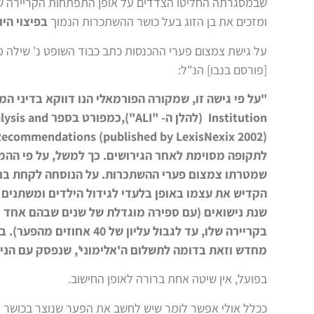
שבמסגרתה החליטו הצדדים על אופן התפתחות הקריירה של 
ומזכים את בן הזוג בעל כושר ההשתכרות הנמוך
בפיצוי הי
על גישת צמצום פערי ההכנסות כתב כבוד השופט נ' שילה 
[פורסם בנבו] הנ"ל:
Institution (ל
שמטרתו צמצום פערי ההשתכרות. על הנוסחה לקחת בחש
שנת נישואים (עם ספירה מוגדלת של שנים שבהם אחד מב
בקריירה שלו, עד לגבול עלי
מחדש וזאת בדומה לתשלום ה'אלימוני', שנפסק עם הני
בפועל, אין שיטה אחת ברורה לאופן החישוב.
ככלל אולי אפשר לומר שיש לחשב את הפער שנוצר בכושר ההש