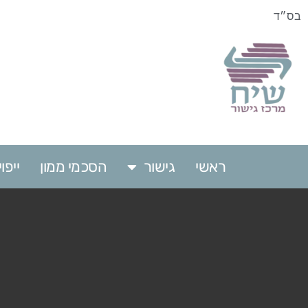
בס״ד
ראשי
גישור
הסכמי ממון
ייפ