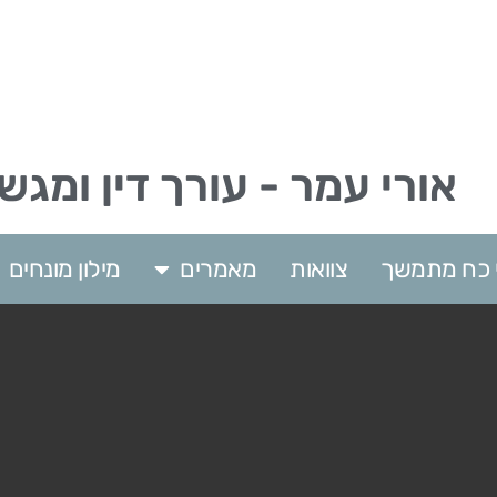
אורי עמר - עורך דין ומגש
וי כח מתמשך
צוואות
מאמרים
מילון מונחים