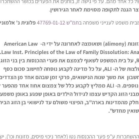
כל אחד מהם. על פי גישה זו, בוחנים את הפערים בכושר ההשתכרו
וצר הגנה לתקופה מסוימת לאחר הגירושין
.
מבית משפט לענייני משפחה ב
תמ"ש 47769-01-12
פלונית נ' אלמוני
"על פי גישה זו, שמקורה הפורמאלי הנו דווקא בדיני המזונות (alimony) ושאומצה לאחרונה על ידי ה- American Law
הלן ה- "ALI"),כמפורט בספר w Inst. Principles of the Law of Family Dissolution: Analysis and
Recommendations (published by LexisNexix 2002), על בית המשפט לשאוף לצמצם את פערי ההכנסות בין בני הזוג
לתקופה מסוימת לאחר הגירושים. כך למשל, על פי ההמלצות של ה- ALI, על כל מדינה לקבוע נוסחה לחישוב סכום כסף
בון את משך שנות הנישואים, פרקי זמן שבהם אחד מן הצדדים
הקדיש את עצמו באופן בלעדי לגידול הילדים ומשתנים נוספים. ה- ALI ממליץ לקבוע כלל של צמצום אחוז אחד מה
ני הזוג הקדיש עצמו לגידול הילדים באופן שפגע באופן משמעו
ון של 40 אחוזים מהפער). בחלק מהמדינות בארה"ב, הפיצוי משולם עד לנישואי בן הזוג הבית
שואין מחדש".
תכרות ע"פ פער ההכנסות נטו (לאחר ניכוי מיסים, מזונות וכו'). יש