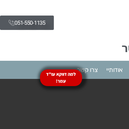
051-550-1135​
ר
אודותיי
צרו קשר
למה דווקא עו"ד
עמר!