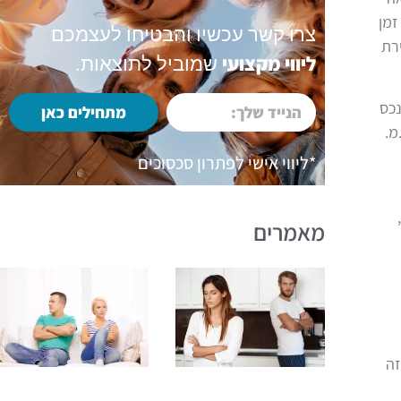
זמן
צרו קשר עכשיו והבטיחו לעצמכם
ירת
ליווי מקצועי
שמוביל לתוצאות.
נכס
מתחילים כאן
 איזון המשאבים כפי שנקבע בסע' 8 (2) לחוק. ראה תמ"ש 22190/09 ט.מ.
*ליווי אישי לפתרון סכסוכים
מאמרים
זה