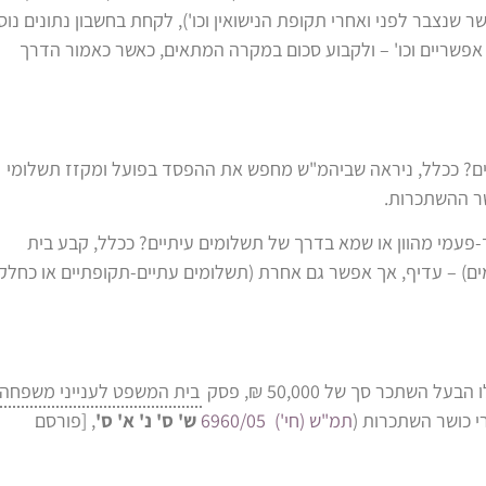
שנצבר לפני ואחרי תקופת הנישואין וכו'), לקחת בחשבון נתונים נוס
ים אפשריים וכו' – ולקבוע סכום במקרה המתאים, כאשר כאמור הדרך
ם? ככלל, ניראה שביהמ"ש מחפש את ההפסד בפועל ומקזז תשלומי
שר ההשתכרות.
פעמי מהוון או שמא בדרך של תשלומים עיתיים? ככלל, קבע בית
ם) – עדיף, אך אפשר גם אחרת (תשלומים עתיים-תקופתיים או כחלק
בית המשפט לענייני משפחה
י כושר השתכרות (
תמ"ש (חי') 6960/05
ש' ס' נ' א' ס'
, [פורסם