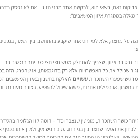
ת המצדיקות זאת, רשאי הוא, לבקשת אחד מבני הזוג – אם לא נפסק בדבר
ר מאלה במסגרת איזון המשאבים":
ה מחצה על מחצה, אלא לפי יחס אחר שיקבע בהתחשב, בין השאר, בנכסים
;
נכס בר איזון, שצריך להתחלק ממש חצי חצי כמו יתר הנכסים ברי
ט כי לא מדובר בסע' סגור שכולל את כל האפשרויות אלא רק בדוגמאות); או שהפרט הזה בכ
עשויים
להילקח בחשבון באיזון המשאבים הכו
חשבון, או במילים אחרות, משהו שיכול להשפיע, בצורה מעודנת יות
ר כושר השתכרות, מוניטין שנצבר וכד' – דומה לזו הגלומה בהסדר
 לבחון את הפער שנוצר בין בני הזוג עקב הנישואין, ולאזן אותו בכסף א
 הנישואין. יש לגרוע מן הפער הזה את התרומה לכושר ההשתכרות שב