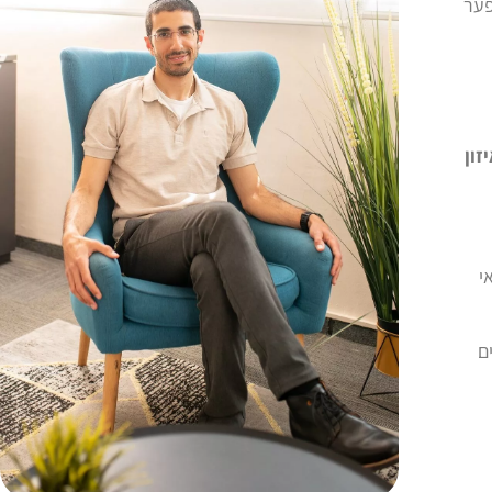
פער
זון
י
ם