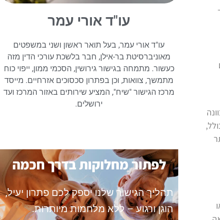
עו"ד אורי עמר
עו"ד אורי עמר, בעל תואר ראשון ושני במשפטים
מאוניברסיטת בר-אילן, חבר בלשכת עורכי הדין מזה
כעשור. מתמחה בגישור גירושין, הסכמי ממון, ייפוי כוח
מתמשך, צוואות, וכן בפתרון סכסוכים אזרחיים. מייסד
מרכז הגישור "שיח", המציע שירותים באזור המרכז ועד
ירושלים.
וונה
לל,
ר
לפתור מחלוקות בדרך חכמה
תהליך הגישור שלנו יספק לכם פתרון יעיל,
ו
הוגן ורגוע – ללא מלחמות מיותרות.
אה